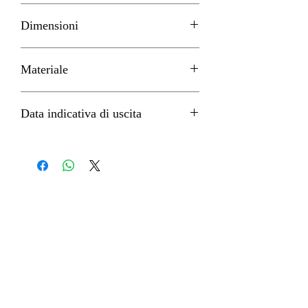
SQUARE ENIX
Dimensioni
H 14cm circa
Materiale
PVC
Data indicativa di uscita
Febbraio 2023