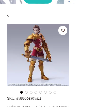
SKU: 4988601359412