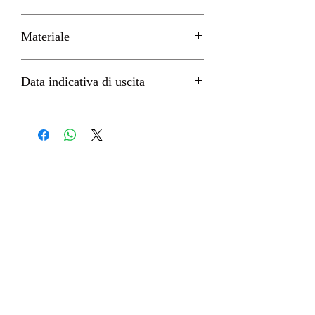
H 12cm circa
Materiale
PVC
Data indicativa di uscita
Giugno 2023