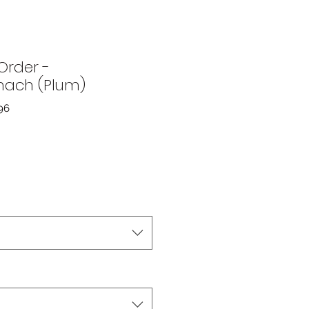
Order -
hach (Plum)
96