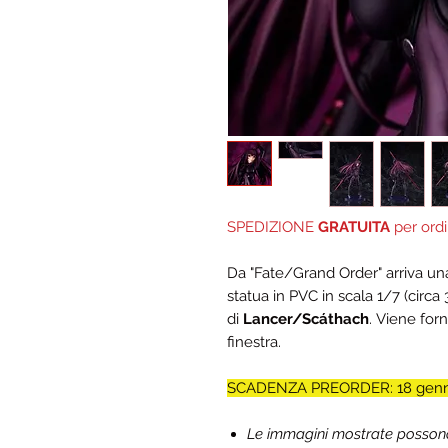
SPEDIZIONE
GRATUITA
per ordi
Da "Fate/Grand Order" arriva un
statua in PVC in scala 1/7 (circa 
di
Lancer/Scáthach
. Viene for
finestra.
SCADENZA PREORDER: 18 genn
Le immagini mostrate possono d