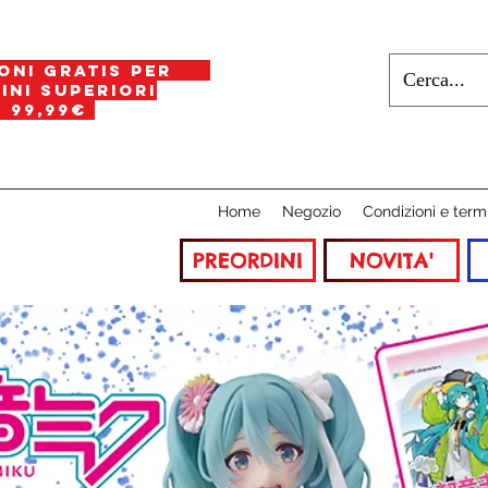
oni gratis per
i superiori
a
99,99€
Home
Negozio
Condizioni e term
PREORDINI
NOVITA'