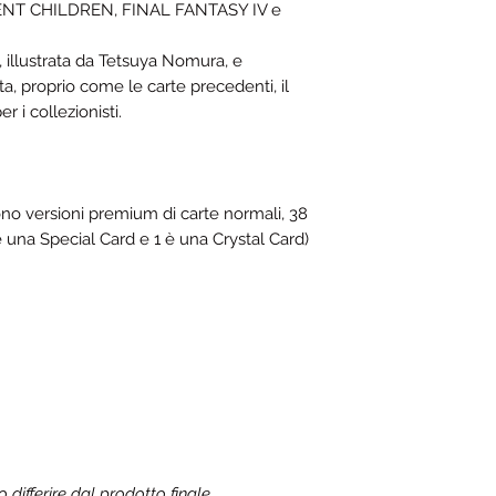
ENT CHILDREN, FINAL FANTASY IV e
, illustrata da Tetsuya Nomura, e
sta, proprio come le carte precedenti, il
 i collezionisti.
ono versioni premium di carte normali, 38
 è una Special Card e 1 è una Crystal Card)
ifferire dal prodotto finale.