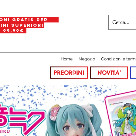
oni gratis per
i superiori
a
99,99€
Home
Negozio
Condizioni e term
PREORDINI
NOVITA'