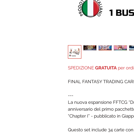
SPEDIZIONE
GRATUITA
per ordi
FINAL FANTASY TRADING CARD 
---
La nuova espansione FFTCG “Dre
anniversario del primo pacchett
“Chapter I” - pubblicato in Giap
Questo set include 34 carte con n