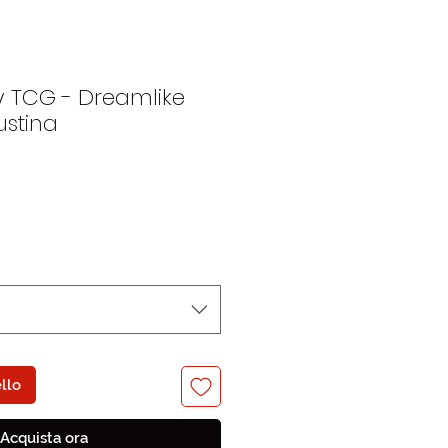
y TCG - Dreamlike
ustina
llo
Acquista ora