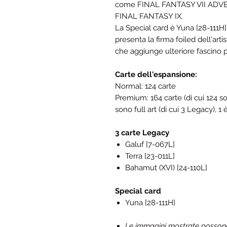
come FINAL FANTASY VII ADV
FINAL FANTASY IX.
La Special card è Yuna [28-111H]
presenta la firma foiled dell'arti
che aggiunge ulteriore fascino per
Carte dell'espansione:
Normal: 124 carte
Premium: 164 carte (di cui 124 s
sono full art (di cui 3 Legacy), 1
3 carte Legacy
Galuf [7-067L]
Terra [23-011L]
Bahamut (XVI) [24-110L]
Special card
Yuna [28-111H]
Le immagini mostrate possono d