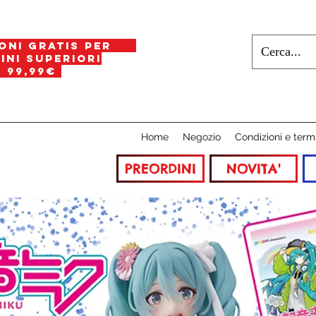
oni gratis per
i superiori
a
99,99€
Home
Negozio
Condizioni e term
PREORDINI
NOVITA'