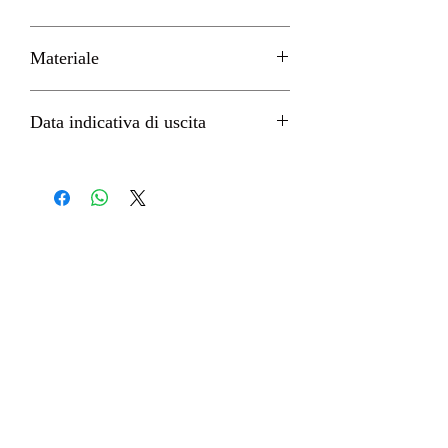
H 23cm circa
Materiale
PVC
Data indicativa di uscita
Novembre 2023