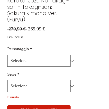
Karakai Jozu No Takagi-
san - Takagi-san:
Sakura Kimono Ver.
(Furyu)
Prezzo
Prezzo
 279,99 € 
269,99 €
regolare
scontato
IVA inclusa
Personaggio
*
Serie
*
Esaurito