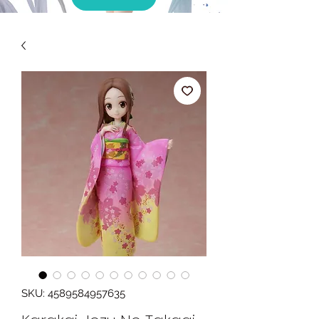
SKU: 4589584957635