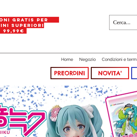
oni gratis per
i superiori
a
99,99€
Home
Negozio
Condizioni e term
PREORDINI
NOVITA'