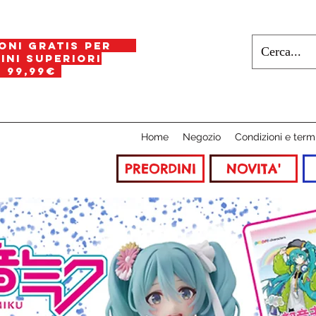
oni gratis per
i superiori
a
99,99€
Home
Negozio
Condizioni e term
PREORDINI
NOVITA'