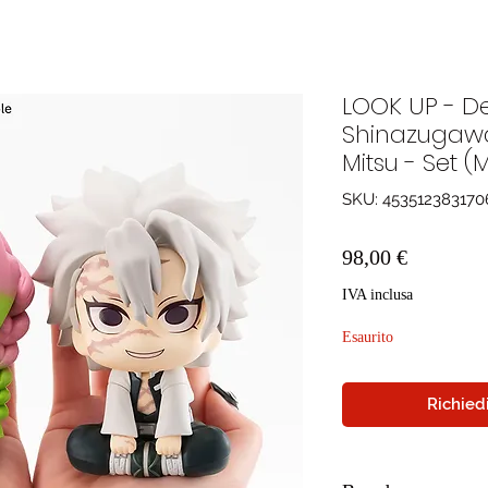
LOOK UP - D
Shinazugawa
Mitsu - Set
SKU: 453512383170
Prezzo
98,00 €
IVA inclusa
Esaurito
Richiedi