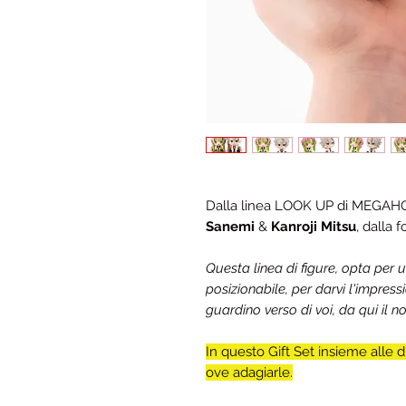
Dalla linea LOOK UP di MEGAHOU
Sanemi
&
Kanroji Mitsu
, dalla 
Questa linea di figure, opta per 
posizionabile, per darvi l'impress
guardino verso di voi, da qui il
In questo Gift Set insieme alle du
ove adagiarle.