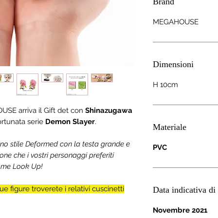
Brand
MEGAHOUSE
Dimensioni
H 10cm
SE arriva il Gift det con
Shinazugawa
fortunata serie
Demon Slayer
.
Materiale
uno stile Deformed con la testa grande e
PVC
ione che i vostri personaggi preferiti
 nome Look Up!
e figure troverete i relativi cuscinetti
Data indicativa di 
Novembre 2021