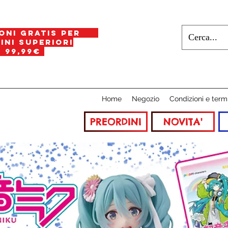
oni gratis per
i superiori
a
99,99€
Home
Negozio
Condizioni e term
PREORDINI
NOVITA'