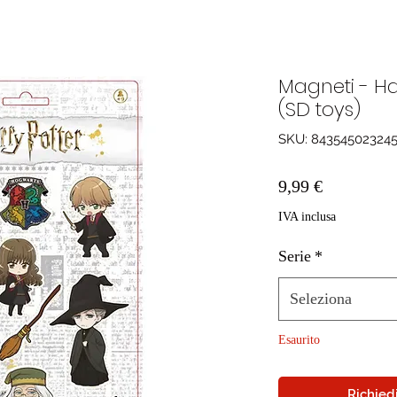
Magneti - Har
(SD toys)
SKU: 84354502324
Prezzo
9,99 €
IVA inclusa
Serie
*
Seleziona
Esaurito
Richiedi