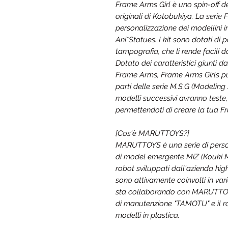
Frame Arms Girl è uno spin-off d
originali di Kotobukiya. La serie
personalizzazione dei modellini in
Ani*Statues. I kit sono dotati di 
tampografia, che li rende facili 
Dotato dei caratteristici giunti 
Frame Arms, Frame Arms Girls può
parti delle serie M.S.G (Modelin
modelli successivi avranno teste
permettendoti di creare la tua F
[Cos'è MARUTTOYS?]
MARUTTOYS è una serie di persona
di model emergente MiZ (Kouki 
robot sviluppati dall'azienda hi
sono attivamente coinvolti in va
sta collaborando con MARUTTOYS
di manutenzione "TAMOTU" e il r
modelli in plastica.