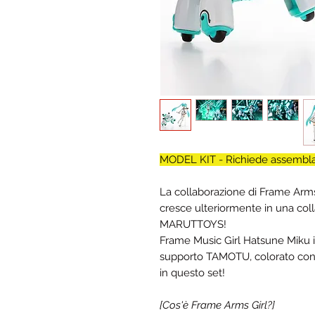
MODEL KIT - Richiede assembl
La collaborazione di Frame Arms
cresce ulteriormente in una coll
MARUTTOYS!
Frame Music Girl Hatsune Miku i
supporto TAMOTU, colorato con i 
in questo set!
[Cos'è Frame Arms Girl?]