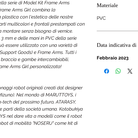
ella serie di Model Kit Frame Arms
Materiale
 Frame Arms Girl combina la
 plastica con l'estetica delle nostre
PVC
parti multicolori e frontali prestampati con
da montare senza bisogno di vernice.
da 3 mm e delle mani in PVC della serie
Data indicativa di 
 essere utilizzato con una varietà di
g Support Goods) e Frame Arms. Tutti i
Febbraio 2023
, braccia e gambe intercambiabili,
rame Arms Girl personalizzata!
ggi robot originali creati dal designer
Mizuno). Nel mondo di MARUTTOYS, i
gh-tech del prossimo futuro, ATARASY,
rie parti della società umana. Kotobukiya
 nel dare vita a modelli come il robot
obot di mobilità "NOSERU" come kit di