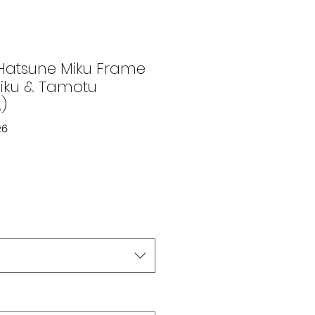
 Hatsune Miku Frame
Miku & Tamotu
)
26