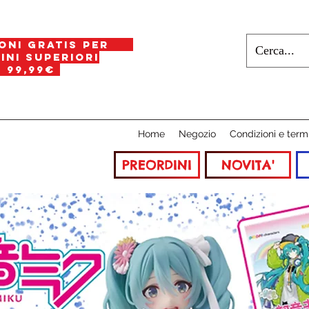
oni gratis per
i superiori
a
99,99€
Home
Negozio
Condizioni e term
PREORDINI
NOVITA'