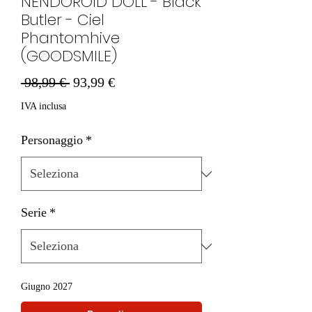
NENDOROID DOLL - Black
Butler - Ciel
Phantomhive
(GOODSMILE)
Prezzo
Prezzo
 98,99 € 
93,99 €
regolare
scontato
IVA inclusa
Personaggio
*
Serie
*
Giugno 2027