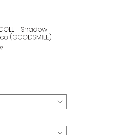
DOLL - Shadow
lico (GOODSMILE)
07