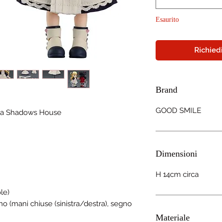
Esaurito
Richiedi
Brand
GOOD SMILE
a Shadows House
Dimensioni
H 14cm circa
le)
no (mani chiuse (sinistra/destra), segno
Materiale