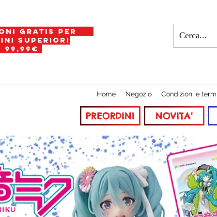
oni gratis per
i superiori
a
99,99€
Home
Negozio
Condizioni e term
PREORDINI
NOVITA'