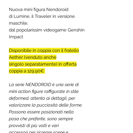
Nuova mini figura Nendoroid
di
Lumine
, il Traveler in versione
maschile,
dal popolarissim videogame
Genshin
Impact
Disponibile in coppia con il fratello
Aether (venduto anche
singolo separatamente) in offerta
coppia a 129,90€
La serie NENDOROID è una serie di
mini action figure raffigurate in stile
deformed, attento ai dettagli, per
valorizzare la pucciosità delle forme.
Possono essere posizionati nella
posa che preferite, sono sempre
provvisti di più volti e vari
accessori per ricreare scene e