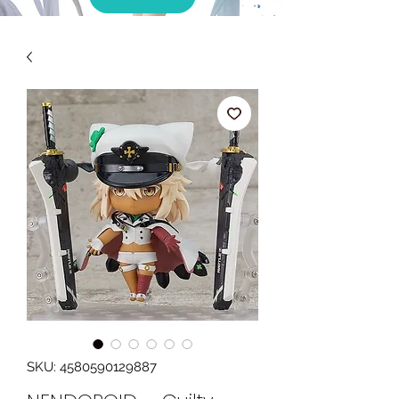
SKU: 4580590129887