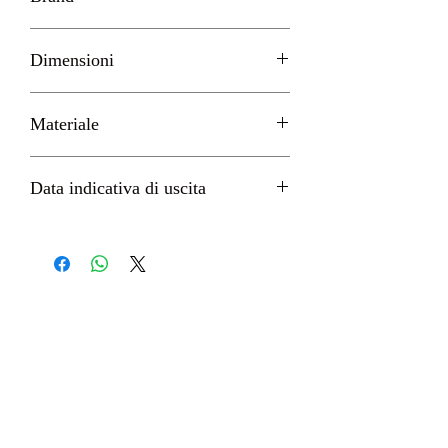
GOOD SMILE
Dimensioni
H 10cm circa
Materiale
PVC
Data indicativa di uscita
Marzo 2023