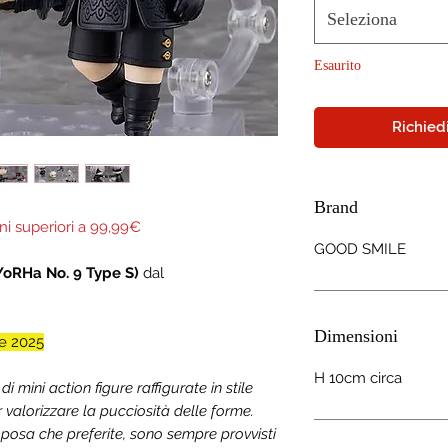
Seleziona
Esaurito
Richiedi
Brand
ni superiori a 99,99€
GOOD SMILE
YoRHa No. 9 Type S)
dal
Dimensioni
e 2025
H 10cm circa
mini action figure raffigurate in stile
r valorizzare la pucciosità delle forme.
 posa che preferite, sono sempre provvisti