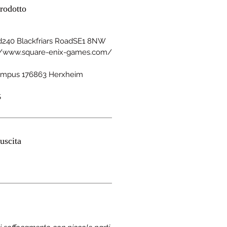
rodotto
d240 Blackfriars RoadSE1 8NW
://www.square-enix-games.com/
mpus 176863 Herxheim
S
uscita