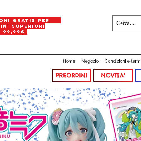
oni gratis per
i superiori
a
99,99€
Home
Negozio
Condizioni e term
PREORDINI
NOVITA'