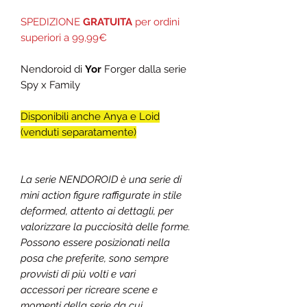
SPEDIZIONE
GRATUITA
per ordini
superiori a 99,99€
Nendoroid di
Yor
Forger
dalla serie
Spy x Family
Disponibili anche Anya e Loid
(venduti separatamente)
La serie NENDOROID è una serie di
mini action figure raffigurate in stile
deformed, attento ai dettagli, per
valorizzare la pucciosità delle forme.
Possono essere posizionati nella
posa che preferite, sono sempre
provvisti di più volti e vari
accessori per ricreare scene e
momenti della serie da cui