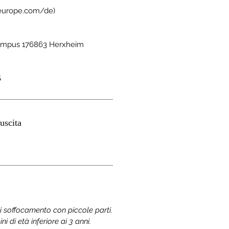
eeurope.com/de)
mpus 176863 Herxheim
S
uscita
di soffocamento con piccole parti.
 di età inferiore ai 3 anni.