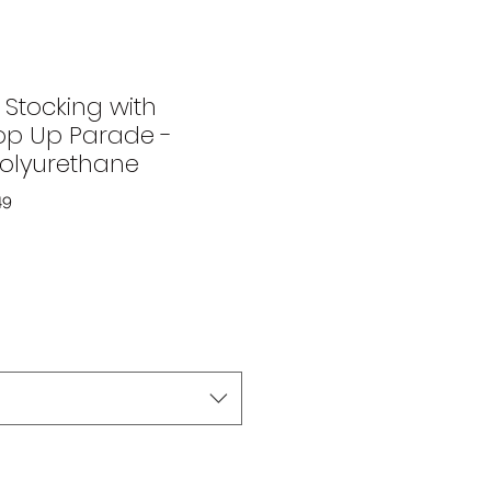
Stocking with
Pop Up Parade -
Polyurethane
49