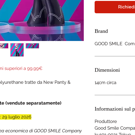
Richiedi
Brand
GOOD SMILE Com
ni superiori a 99,99€
Dimensioni
olyurethane tratte da New Panty &
14cm circa
nte (vendute separatamente)
Informazioni sul p
9 luglio 2026
Produttore
Good Smile Compan
inea economica di GOOD SMILE Company
ku101-0021 Tokyo