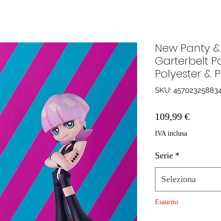
New Panty & 
Garterbelt 
Polyester & 
SKU: 45702325883
Prezzo
109,99 €
IVA inclusa
Serie
*
Seleziona
Esaurito