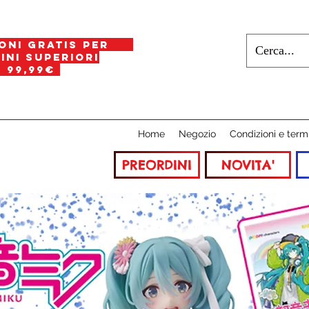
oni gratis per
i superiori
a
99,99€
Home
Negozio
Condizioni e term
PREORDINI
NOVITA'