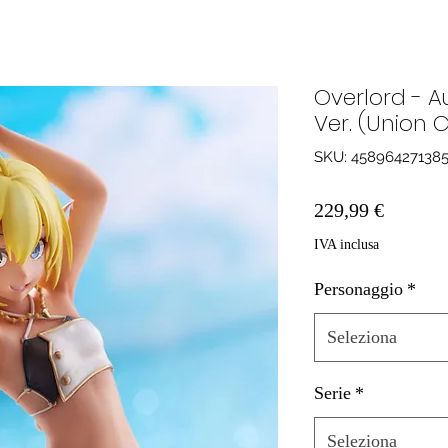
Overlord - A
Ver. (Union C
SKU: 45896427138
Prezzo
229,99 €
IVA inclusa
Personaggio
*
Seleziona
Serie
*
Seleziona