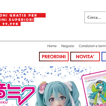
oni gratis per
i superiori
a
99,99€
Home
Negozio
Condizioni e term
PREORDINI
NOVITA'