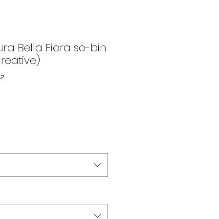
ura Bella Fiora so-bin
reative)
52