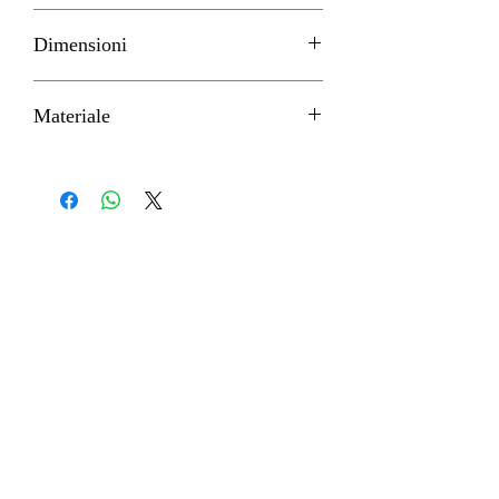
RE-MENT
Dimensioni
H 4/5cm circa
Materiale
PVC