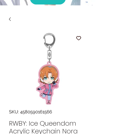
SKU: 4580590161566
RWBY: Ice Queendom
Acrylic Keychain Nora