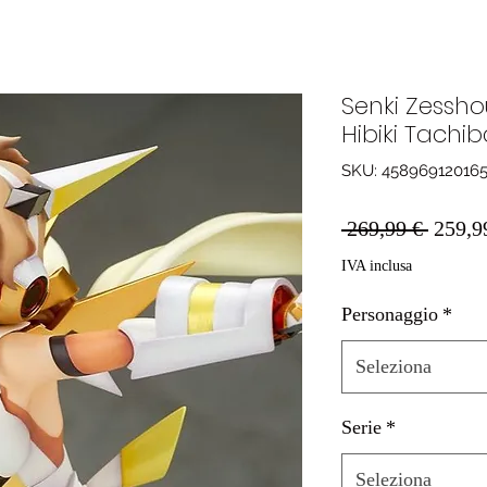
Senki Zessh
Hibiki Tachi
SKU: 45896912016
Prezzo
 269,99 € 
259,9
regola
IVA inclusa
Personaggio
*
Seleziona
Serie
*
Seleziona