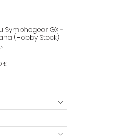
ou Symphogear GX -
bana (Hobby Stock)
52
Prezzo
9 €
re
scontato