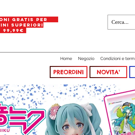
oni gratis per
i superiori
a
99,99€
Home
Negozio
Condizioni e term
PREORDINI
NOVITA'