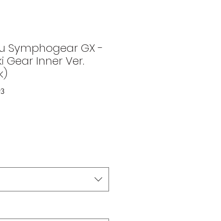
ou Symphogear GX -
ki Gear Inner Ver.
k)
03