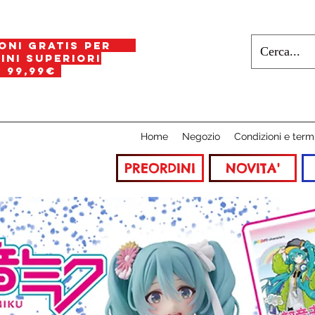
oni gratis per
i superiori
a
99,99€
Home
Negozio
Condizioni e term
PREORDINI
NOVITA'