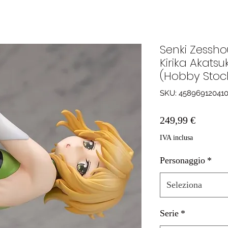
Senki Zessh
Kirika Akatsu
(Hobby Stoc
SKU: 45896912041
Prezzo
249,99 €
IVA inclusa
Personaggio
*
Seleziona
Serie
*