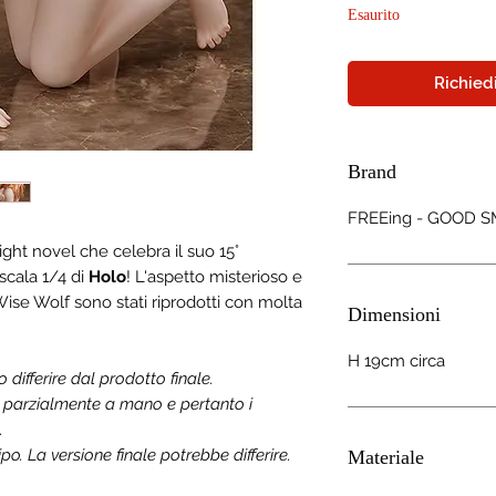
Esaurito
Richiedi
Brand
FREEing - GOOD S
i light novel che celebra il suo 15°
 scala 1/4 di
Holo
! L'aspetto misterioso e
Wise Wolf sono stati riprodotti con molta
Dimensioni
H 19cm circa
ifferire dal prodotto finale.
a parzialmente a mano e pertanto i
.
o. La versione finale potrebbe differire.
Materiale