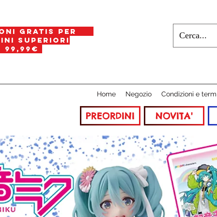
oni gratis per
i superiori
a
99,99€
Home
Negozio
Condizioni e term
PREORDINI
NOVITA'