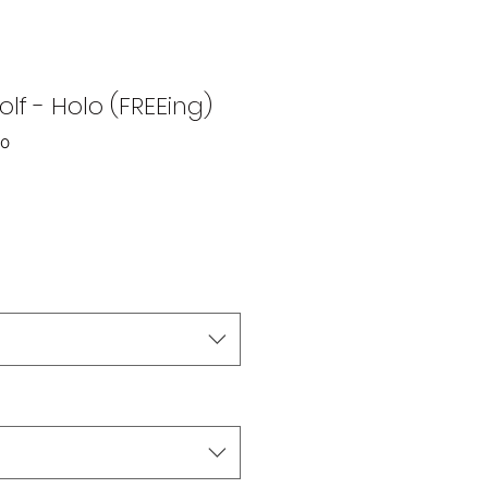
lf - Holo (FREEing)
00