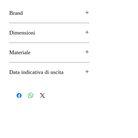
Brand
FURYU
Dimensioni
H 30cm circa
Materiale
PVC & ABS
Data indicativa di uscita
Dicembre 2022