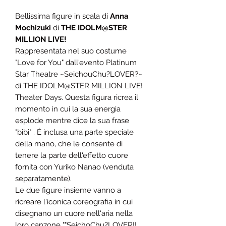
Bellissima figure in scala di
Anna
Mochizuki
di
THE IDOLM@STER
MILLION LIVE!
Rappresentata nel suo costume
"Love for You" dall'evento Platinum
Star Theatre ~SeichouChu?LOVER?~
di THE IDOLM@STER MILLION LIVE!
Theater Days. Questa figura ricrea il
momento in cui la sua energia
esplode mentre dice la sua frase
"bibi" . È inclusa una parte speciale
della mano, che le consente di
tenere la parte dell'effetto cuore
fornita con Yuriko Nanao (venduta
separatamente).
Le due figure insieme vanno a
ricreare l'iconica coreografia in cui
disegnano un cuore nell'aria nella
loro canzone ""SeichoChu?LOVER!!