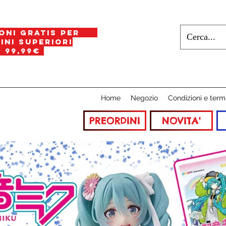
oni gratis per
i superiori
a
99,99€
Home
Negozio
Condizioni e term
PREORDINI
NOVITA'