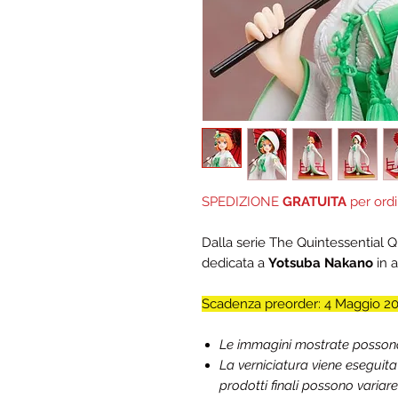
SPEDIZIONE
GRATUITA
per ordi
Dalla serie The Quintessential Q
dedicata a
Yotsuba Nakano
in a
Scadenza preorder: 4 Maggio 2
Le immagini mostrate possono d
La verniciatura viene eseguit
prodotti finali possono variare