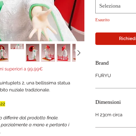
Seleziona
Esaurito
Richiedi
Brand
ni superiori a 99,99€
FURYU
uintuplets 2, una bellissima statua
bito nuziale tradizionale.
Dimensioni
022
H 23cm circa
ifferire dal prodotto finale.
a parzialmente a mano e pertanto i
.