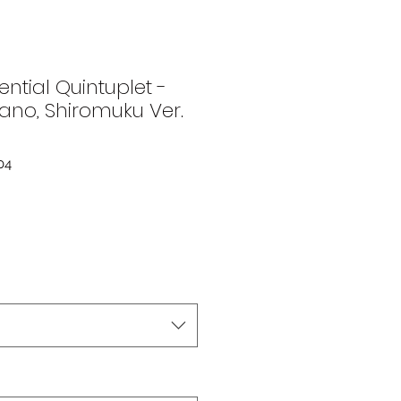
ential Quintuplet -
ano, Shiromuku Ver.
04