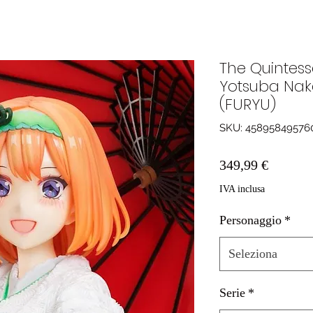
The Quintess
Yotsuba Nak
(FURYU)
SKU: 45895849576
Prezzo
349,99 €
IVA inclusa
Personaggio
*
Seleziona
Serie
*