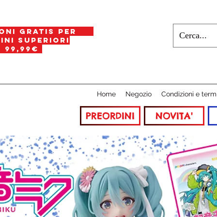
oni gratis per
i superiori
a
99,99€
Home
Negozio
Condizioni e term
PREORDINI
NOVITA'