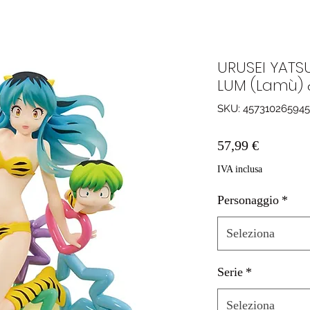
URUSEI YATS
LUM (Lamù) 
SKU: 45731026594
Prezzo
57,99 €
IVA inclusa
Personaggio
*
Seleziona
Serie
*
Seleziona