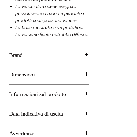
La verniciatura viene eseguita
parzialmente a mano e pertanto i
prodotti finali possono variare.
La base mostrata è un prototipo.
La versione finale potrebbe differire.
Brand
GOOD SMILE Company
Dimensioni
23cm circa
Informazioni sul prodotto
Produttore
Data indicativa di uscita
Good Smile Company3-16-12
Sotokanda Chiyoda-ku101-0021
Marzo 2027
Tokyo
Avvertenze
(https://goodsmileeurope.com/de)