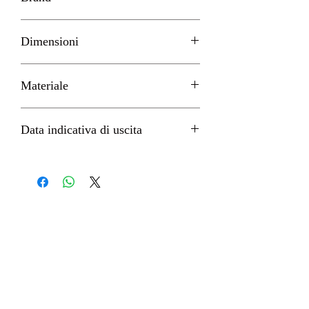
APEX innovation
Dimensioni
H 8cm circa
Materiale
PVC
Data indicativa di uscita
Febbraio 2023