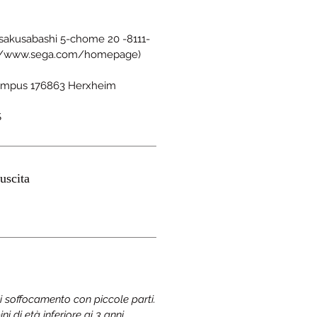
sakusabashi 5-chome 20 -8111-
s://www.sega.com/homepage)
mpus 176863 Herxheim
S
uscita
di soffocamento con piccole parti.
 di età inferiore ai 3 anni.