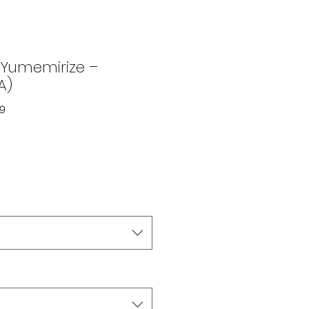
 Yumemirize –
A)
19