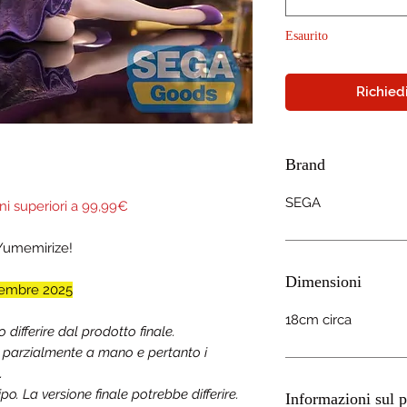
Esaurito
Richiedi
Brand
SEGA
ni superiori a 99,99€
 Yumemirize!
Dimensioni
embre 2025
18cm circa
ifferire dal prodotto finale.
a parzialmente a mano e pertanto i
.
o. La versione finale potrebbe differire.
Informazioni sul p