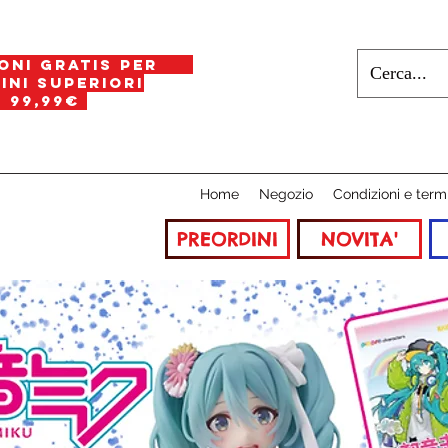
oni gratis per
i superiori
a
99,99€
Home
Negozio
Condizioni e term
PREORDINI
NOVITA'