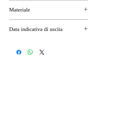
H 14cm circa
Materiale
PVC
Data indicativa di uscita
Settembre 2023