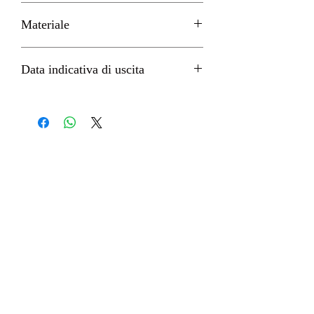
H 15cm circa
Materiale
PVC
Data indicativa di uscita
Agosto 2022