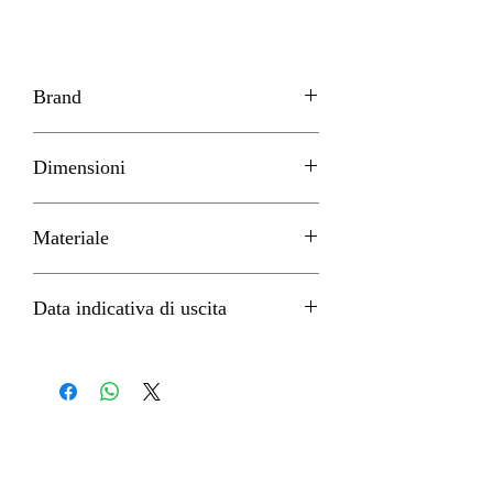
Brand
BANDAI TAMASHII NATION
Dimensioni
24cm circa
Materiale
PVC
Data indicativa di uscita
Febbraio 2023