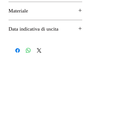
H 12 cm circa
Materiale
PVC
Data indicativa di uscita
Febbraio 2023