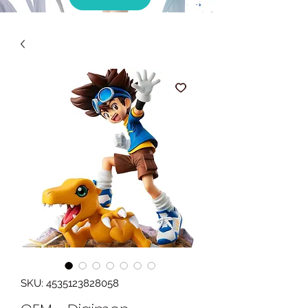
SKU: 4535123828058