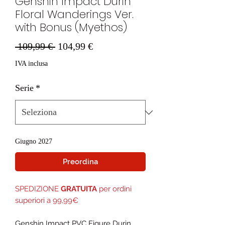
Genshin Impact Durin
Floral Wanderings Ver.
with Bonus (Myethos)
Prezzo
Prezzo
 109,99 € 
104,99 €
regolare
scontato
IVA inclusa
Serie
*
Giugno 2027
Preordina
SPEDIZIONE
GRATUITA
per ordini
superiori a 99,99€
Genshin Impact PVC Figure Durin