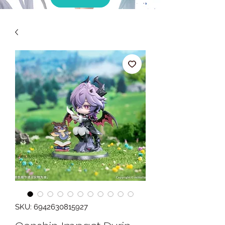
SKU: 6942630815927