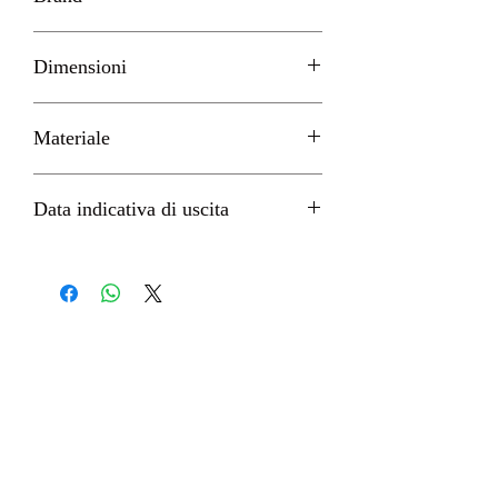
Union Creative
Dimensioni
H 24cm circa
Materiale
PVC
Data indicativa di uscita
Gennaio 2023