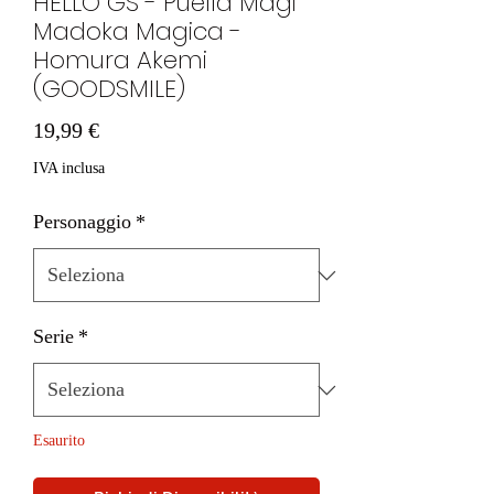
HELLO GS - Puella Magi
Madoka Magica -
Homura Akemi
(GOODSMILE)
Prezzo
19,99 €
IVA inclusa
Personaggio
*
Serie
*
Esaurito