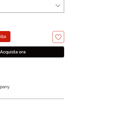
llo
Acquista ora
pany