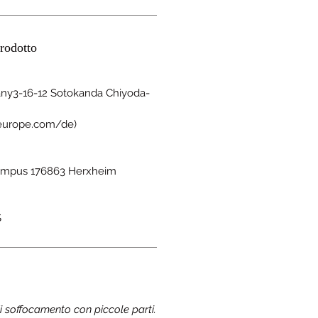
rodotto
y3-16-12 Sotokanda Chiyoda-
eeurope.com/de)
mpus 176863 Herxheim
S
di soffocamento con piccole parti.