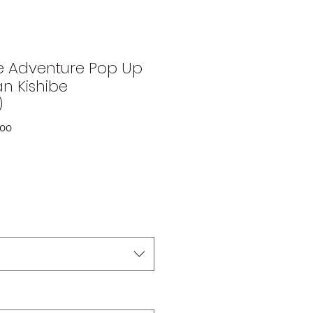
re Adventure Pop Up
n Kishibe
)
000