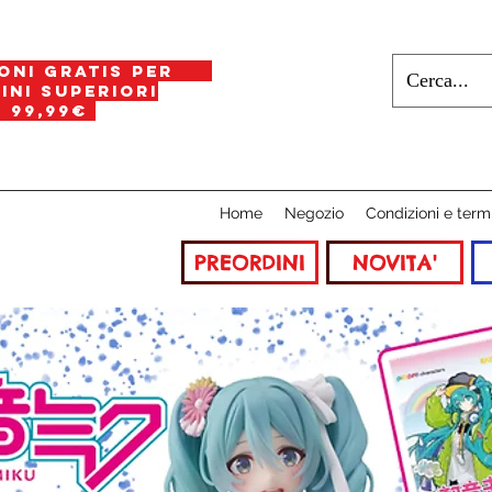
oni gratis per
i superiori
a
99,99€
Home
Negozio
Condizioni e term
PREORDINI
NOVITA'