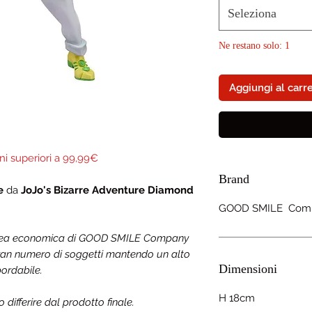
Seleziona
Ne restano solo: 1
Aggiungi al carre
ni superiori a 99,99€
Brand
be
da
JoJo's Bizarre Adventure Diamond
GOOD SMILE Com
inea economica di GOOD SMILE Company
 gran numero di soggetti mantendo un alto
Dimensioni
bordabile.
H 18cm
ifferire dal prodotto finale.