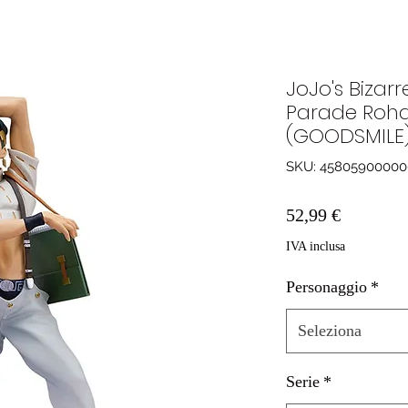
JoJo's Bizar
Parade Roha
(GOODSMILE
SKU: 4580590000
Prezzo
52,99 €
IVA inclusa
Personaggio
*
Seleziona
Serie
*