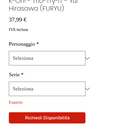
K-On! - Trio-Try-iT - Yui
Hirasawa (FURYU)
Prezzo
37,99 €
IVA inclusa
Personaggio
*
Serie
*
Esaurito
Richiedi Disponibilità