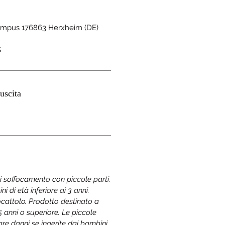
pus 176863 Herxheim (DE)
S
uscita
di soffocamento con piccole parti.
 di età inferiore ai 3 anni.
cattolo. Prodotto destinato a
15 anni o superiore. Le piccole
re danni se ingerite dai bambini.