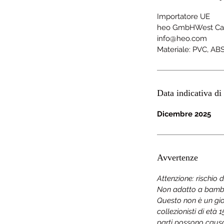
Importatore UE
heo GmbHWest Cam
info@heo.com
Materiale: PVC, AB
Data indicativa di 
Dicembre 2025
Avvertenze
Attenzione: rischio 
Non adatto a bambini
Questo non è un gio
collezionisti di età 
parti possono causa