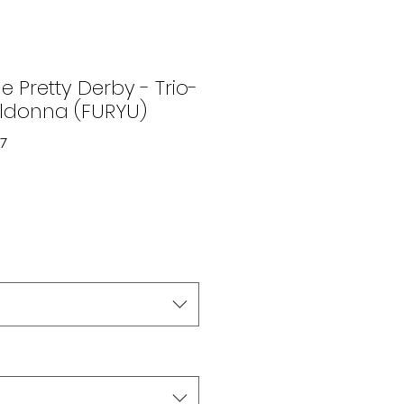
Pretty Derby - Trio-
tildonna (FURYU)
07