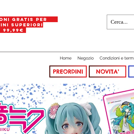
oni gratis per
i superiori
a
99,99€
Home
Negozio
Condizioni e term
PREORDINI
NOVITA'