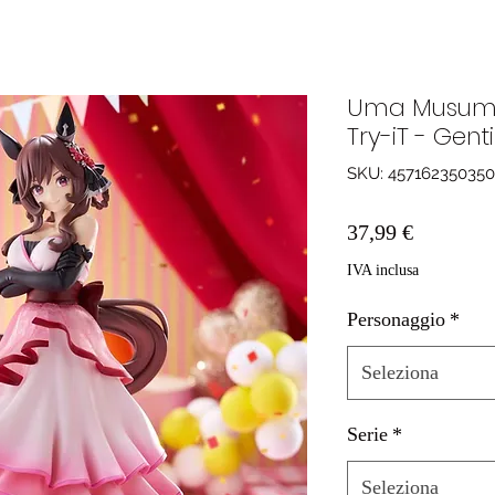
Uma Musume 
Try-iT - Gen
SKU: 45716235035
Prezzo
37,99 €
IVA inclusa
Personaggio
*
Seleziona
Serie
*
Seleziona