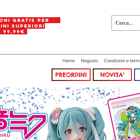
oni gratis per
i superiori
a
99,99€
Home
Negozio
Condizioni e term
PREORDINI
NOVITA'