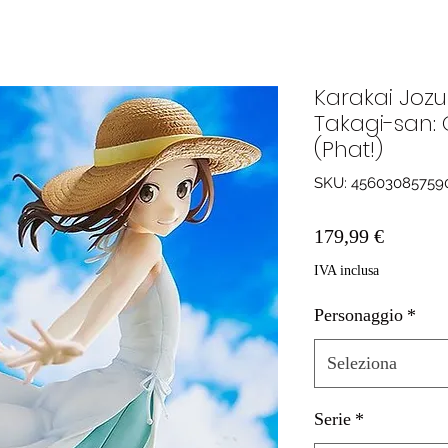
Karakai Jozu
Takagi-san: 
(Phat!)
SKU: 45603085759
Prezzo
179,99 €
IVA inclusa
Personaggio
*
Seleziona
Serie
*