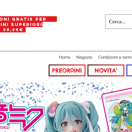
oni gratis per
i superiori
a
99,99€
Home
Negozio
Condizioni e term
PREORDINI
NOVITA'