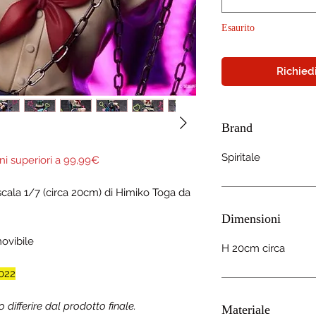
Esaurito
Richiedi
Brand
Spiritale
ni superiori a 99,99€
 scala 1/7 (circa 20cm) di Himiko Toga da
Dimensioni
movibile
H 20cm circa
022
ifferire dal prodotto finale.
Materiale