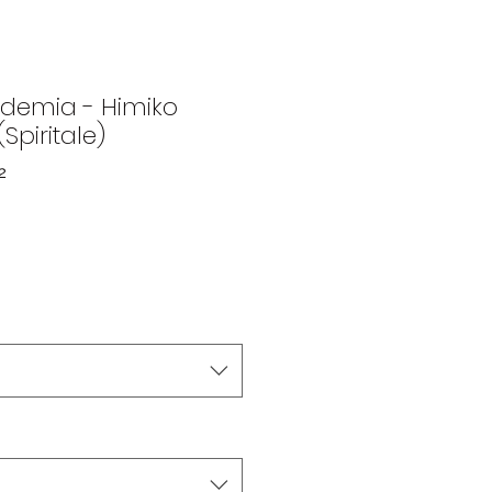
demia - Himiko
(Spiritale)
2