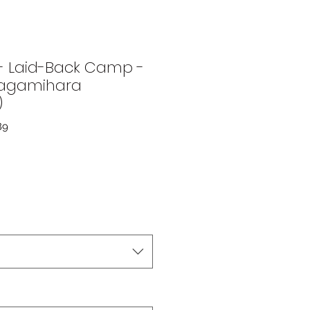
- Laid-Back Camp -
Kagamihara
)
89