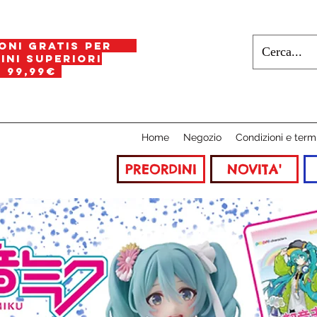
oni gratis per
i superiori
a
99,99€
Home
Negozio
Condizioni e term
PREORDINI
NOVITA'