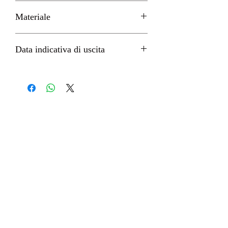
H 15cm circa
Materiale
PVC
Data indicativa di uscita
Agosto 2022