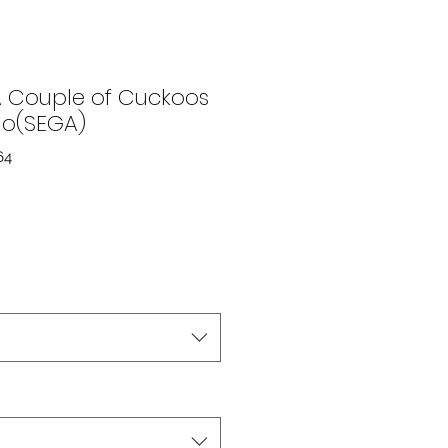
A Couple of Cuckoos
no(SEGA)
64