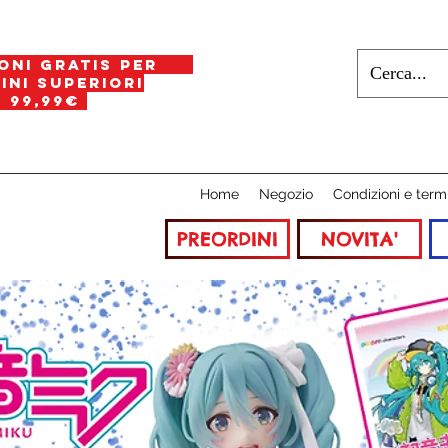
oni gratis per
i superiori
a
99,99€
Home
Negozio
Condizioni e term
PREORDINI
NOVITA'