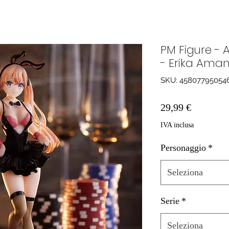
PM Figure - 
- Erika Ama
SKU: 45807795054
Prezzo
29,99 €
IVA inclusa
Personaggio
*
Seleziona
Serie
*
Seleziona