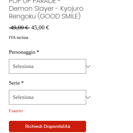
POP UP PARADE -
Demon Slayer - Kyojuro
Rengoku (GOOD SMILE)
Prezzo
Prezzo
 49,99 € 
45,00 €
regolare
scontato
IVA inclusa
Personaggio
*
Serie
*
Esaurito
Richiedi Disponibilità