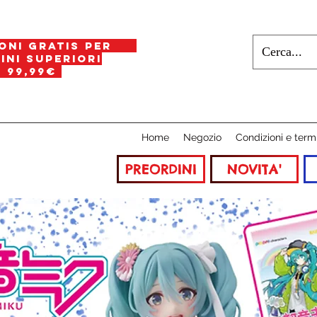
oni gratis per
i superiori
a
99,99€
Home
Negozio
Condizioni e term
PREORDINI
NOVITA'