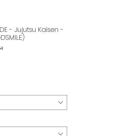
E - Jujutsu Kaisen -
DSMILE)
54