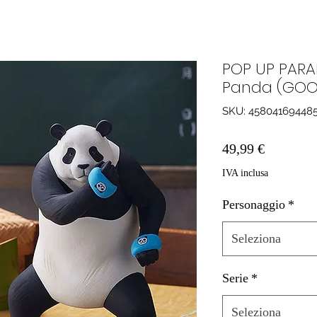
POP UP PARAD
Panda (GOO
SKU: 45804169448
Prezzo
49,99 €
IVA inclusa
Personaggio
*
Seleziona
Serie
*
Seleziona