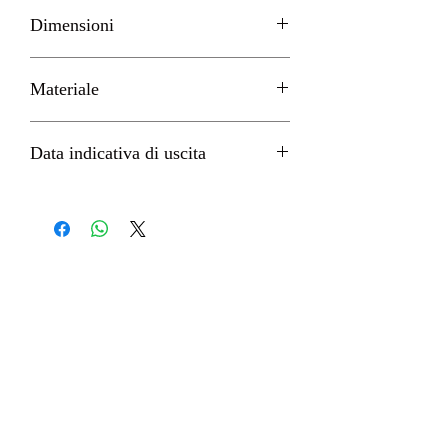
MAX FACTORY - GOOD SMILE
Dimensioni
H 18cm circa
Materiale
PVC
Data indicativa di uscita
Giugno 2022