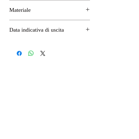
H 23cm circa
Materiale
PVC
Data indicativa di uscita
Settembre 2022